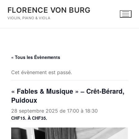
Aller
FLORENCE VON BURG
au
contenu
VIOLIN, PIANO & VIOLA
« Tous les Évènements
Cet évènement est passé.
Rechercher
:
« Fables & Musique » – Crêt-Bérard,
Home
Puidoux
Concerts
28 septembre 2025 de 17:00
à
18:30
CHF15. À CHF35.
Biography
Duos & Trio