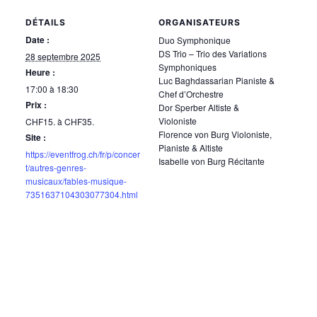
DÉTAILS
ORGANISATEURS
Date :
Duo Symphonique
DS Trio – Trio des Variations
28 septembre 2025
Symphoniques
Heure :
Luc Baghdassarian Pianiste &
17:00 à 18:30
Chef d’Orchestre
Prix :
Dor Sperber Altiste &
Violoniste
CHF15. à CHF35.
Florence von Burg Violoniste,
Site :
Pianiste & Altiste
https://eventfrog.ch/fr/p/concer
Isabelle von Burg Récitante
t/autres-genres-
musicaux/fables-musique-
7351637104303077304.html