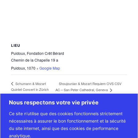
LIEU
Puidoux, Fondation Crêt Bérard
Chemin de la Chapelle 19 a
Puidoux
,
1070
+ Google Map
Shoujounian & Mozart Requiem OVS CSV
Schumann & Mozart
Quintet Concert in Zürich
AC – San Peter Cathedral, Geneva
Nous respectons votre vie privée
Ce site n'utilise que des cookies fonctionnels strictement
nécessaires à assurer le bon fonctionnement et la sécurité
du site internet, ainsi que des cookies de performance
Copyright © 2026 Florence von Burg
analytique.