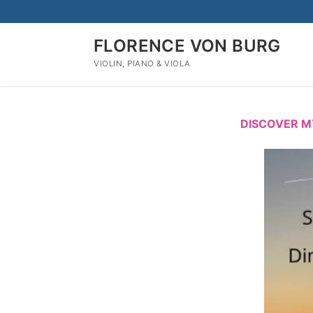
Aller
au
contenu
FLORENCE VON BURG
VIOLIN, PIANO & VIOLA
DISCOVER M
Rechercher
:
Home
Concerts
Biography