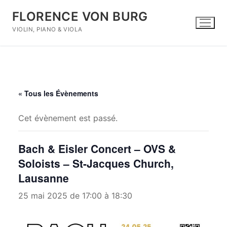
Aller
FLORENCE VON BURG
au
contenu
VIOLIN, PIANO & VIOLA
« Tous les Évènements
Cet évènement est passé.
Rechercher
:
Bach & Eisler Concert – OVS &
Home
Soloists – St-Jacques Church,
Lausanne
Concerts
25 mai 2025 de 17:00
à
18:30
Biography
Duos & Trio