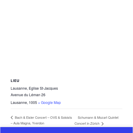
LIEU
Lausanne, Eglise St-Jacques
Avenue du Léman 26
Lausanne
,
1005
+ Google Map
Schumann & Mozart Quintet
Bach & Eisler Concert – OVS & Soloists
– Aula Magna, Yverdon
Concert in Zürich